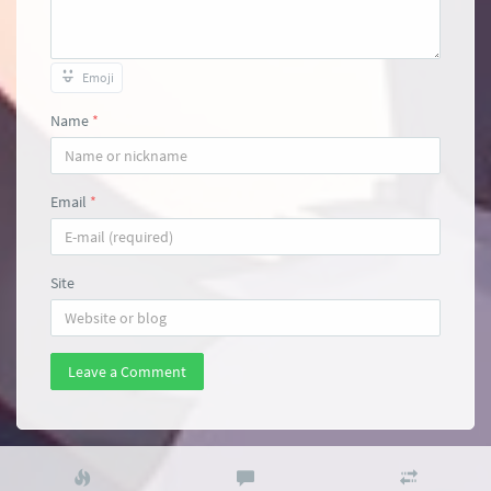
Emoji
Name
*
Email
*
Site
Leave a Comment
Popular
Latest
Random
articles
comments
articles