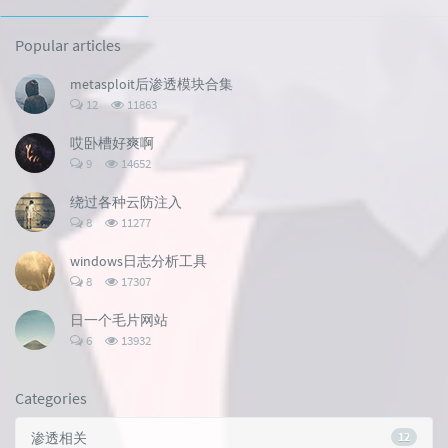
Popular articles
metasploit后渗透模块合集
评
浏
12
11863
论
览
数：
次
哎卧槽好爽啊
数:
评
浏
9
14652
论
览
数：
次
绕过各种云防注入
数:
评
浏
8
11277
论
览
数：
次
windows日志分析工具
数:
评
浏
8
17307
论
览
数：
次
日一个毛片网站
数:
评
浏
6
13932
论
览
数：
次
数:
Categories
渗透相关
12