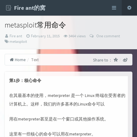
Fire ant的窝
metasploit常用命令
Author：
发
Fire ant
February 11, 2015
3464 views
One comment
Categories：
布
metasploit
时
间：
Home
Text
Share to：
第1步：核心命令
在其最基本的使用，meterpreter 是一个 Linux 终端在受害者的
计算机上。这样，我们的许多基本的Linux命令可以
用在meterpreter甚至是在一个窗口或其他操作系统。
这里有一些核心的命令可以用在meterpreter。